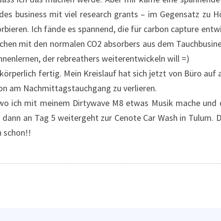
ndes business mit viel research grants – im Gegensatz zu 
rbieren. Ich fände es spannend, die für carbon capture entwi
lichen mit den normalen CO2 absorbers aus dem Tauchbusine
ennenlernen, der rebreathers weiterentwickeln will =)
rperlich fertig. Mein Kreislauf hat sich jetzt von Büro auf
ion am Nachmittagstauchgang zu verlieren.
 wo ich mit meinem Dirtywave M8 etwas Musik mache und
s dann an Tag 5 weitergeht zur Cenote Car Wash in Tulum. D
h schon!!