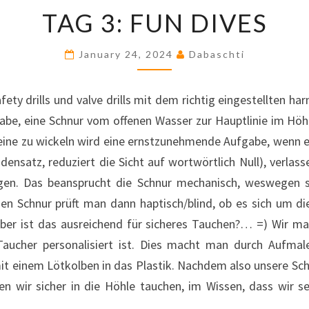
TAG
TAG 3: FUN DIVES
3:
FUN
DIVES
January 24, 2024
Dabaschti
fety drills und valve drills mit dem richtig eingestellten ha
fgabe, eine Schnur vom offenen Wasser zur Hauptlinie im Hö
eine zu wickeln wird eine ernstzunehmende Aufgabe, wenn es
densatz, reduziert die Sicht auf wortwörtlich Null), verlas
lgen. Das beansprucht die Schnur mechanisch, weswegen s
n Schnur prüft man dann haptisch/blind, ob es sich um di
ber ist das ausreichend für sicheres Tauchen?… =) Wir mar
aucher personalisiert ist. Dies macht man durch Aufmal
it einem Lötkolben in das Plastik. Nachdem also unsere Sch
n wir sicher in die Höhle tauchen, im Wissen, dass wir se