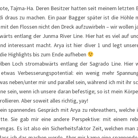
ote, Tajma-Ha. Deren Besitzer hatten seit meinem letzten 
adi draus zu machen. Ein paar Bagger später ist die Höhle
it den Flossen nicht den Dreck aufzuwirbeln – wir wollen j
ärts entlang der Junma River Line. Hier hat es viel auf
 interessant macht. Arya ist hier diver 1 und legt unsere
 die Highlights bis zum Ende aufheben
ben Loch stromabwärts entlang der Sagrado Line. Hier wa
 etwas Verbesserungspotential: ein wenig mehr Spannun
was neben/unter mir und parallel sein, während ich mit ihr 
ine sein, wenn ich unsere daran befestige; so ist mein Körp
lieren. Aber soweit alles richtig, yay!
 ein spannendes Gespräch mit Arya zu rebreathers, welche 
atte. Sie gab mir eine andere Perspektive: mit einem re
emgas. Es ist also ein Sicherheitsfaktor Zeit, welchen ma
 dass ich das machen werde. Aber mir kame eine spannende 