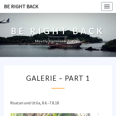
BE RIGHT BACK
Togg
navi
BE RIGHT BACK
Mostly Harmless Travels
GALERIE
GALERIE – PART 1
–
PART
1
Roatan und Utila, 8.6.-7.8.18