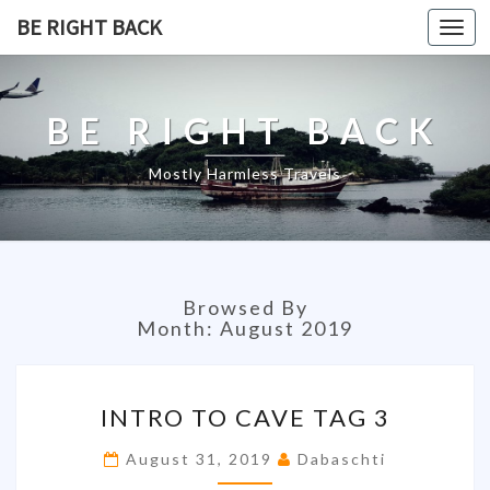
BE RIGHT BACK
Togg
navi
BE RIGHT BACK
Mostly Harmless Travels
Browsed By
Month:
August 2019
INTRO
INTRO TO CAVE TAG 3
TO
CAVE
August 31, 2019
Dabaschti
TAG