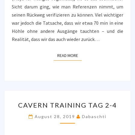
Sicht darum ging, wie man Referenzen nimmt, um
seinen Rückweg verifizieren zu können. Viel wichtiger
war jedoch die Tatsache, dass wir etwa 70 min in eine
Höhle ohne andere Ausgänge tauchten – und die
Realität, dass wir das auch wieder zurück…
READ MORE
READ MORE
CAVERN
CAVERN TRAINING TAG 2-4
TRAINING
TAG
August 28, 2019
Dabaschti
2-
4