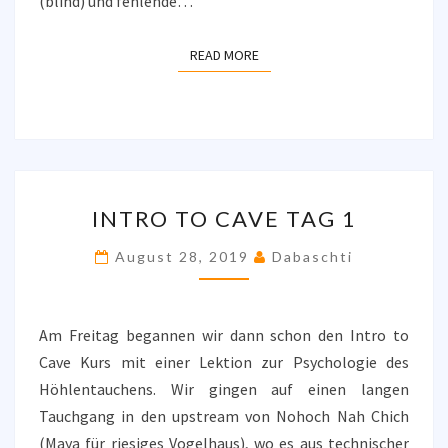
(blind) und fehlende…
READ MORE
READ MORE
INTRO
INTRO TO CAVE TAG 1
TO
CAVE
August 28, 2019
Dabaschti
TAG
1
Am Freitag begannen wir dann schon den Intro to
Cave Kurs mit einer Lektion zur Psychologie des
Höhlentauchens. Wir gingen auf einen langen
Tauchgang in den upstream von Nohoch Nah Chich
(Maya für riesiges Vogelhaus), wo es aus technischer