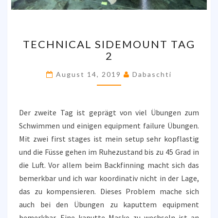
TECHNICAL
TECHNICAL SIDEMOUNT TAG
SIDEMOUNT
2
TAG
2
August 14, 2019
Dabaschti
Der zweite Tag ist geprägt von viel Übungen zum
Schwimmen und einigen equipment failure Übungen.
Mit zwei first stages ist mein setup sehr kopflastig
und die Füsse gehen im Ruhezustand bis zu 45 Grad in
die Luft. Vor allem beim Backfinning macht sich das
bemerkbar und ich war koordinativ nicht in der Lage,
das zu kompensieren. Dieses Problem mache sich
auch bei den Übungen zu kaputtem equipment
bemerkbar. Eine kaputte Maske zu wechseln ist an