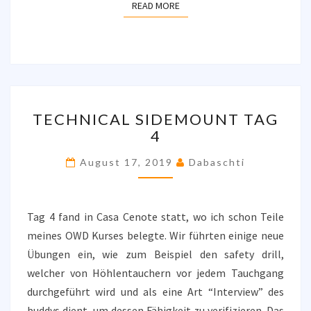
READ MORE
READ MORE
TECHNICAL
TECHNICAL SIDEMOUNT TAG
SIDEMOUNT
4
TAG
4
August 17, 2019
Dabaschti
Tag 4 fand in Casa Cenote statt, wo ich schon Teile
meines OWD Kurses belegte. Wir führten einige neue
Übungen ein, wie zum Beispiel den safety drill,
welcher von Höhlentauchern vor jedem Tauchgang
durchgeführt wird und als eine Art “Interview” des
buddys dient, um dessen Fähigkeit zu verifizieren. Das